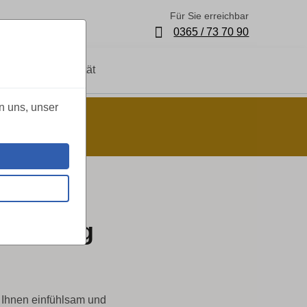
Für Sie erreichbar
0365 / 73 70 90
te
Qualität
n uns, unser
90
gleitung
 Ihnen einfühlsam und