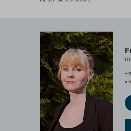
F
B
+4
in