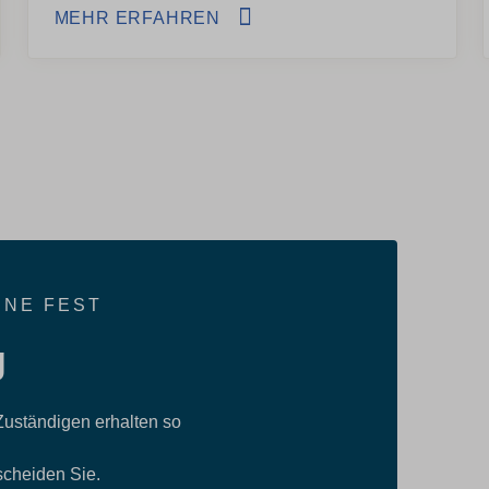
MEHR ERFAHREN
INE FEST
g
 Zuständigen erhalten so
scheiden Sie.