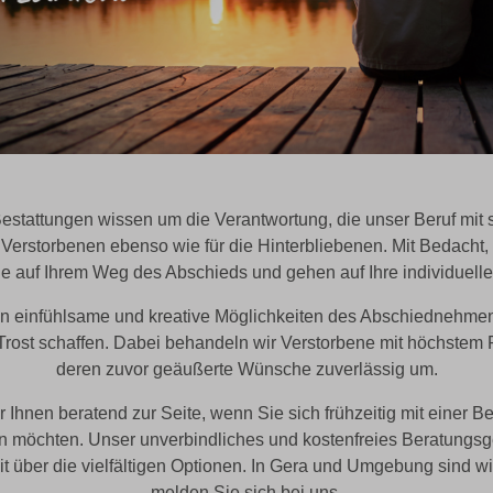
stattungen wissen um die Verantwortung, die unser Beruf mit s
 Verstorbenen ebenso wie für die Hinterbliebenen. Mit Bedacht, 
Sie auf Ihrem Weg des Abschieds und gehen auf Ihre individuell
en einfühlsame und kreative Möglichkeiten des Abschiednehmen
rost schaffen. Dabei behandeln wir Verstorbene mit höchstem
deren zuvor geäußerte Wünsche zuverlässig um.
 Ihnen beratend zur Seite, wenn Sie sich frühzeitig mit einer B
 möchten. Unser unverbindliches und kostenfreies Beratungsg
t über die vielfältigen Optionen. In Gera und Umgebung sind wir
melden Sie sich bei uns.