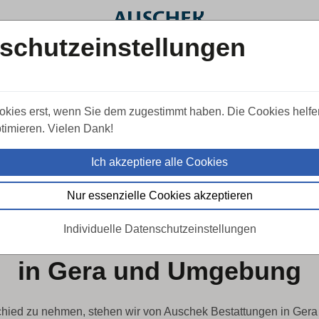
schutzeinstellungen
FAQ
Aktuelles
Jobs
Standor
okies erst, wenn Sie dem zugestimmt haben. Die Cookies helfe
0365 / 73 70 
timieren. Vielen Dank!
Tag & Nacht erreichbar:
Ich akzeptiere alle Cookies
Nur essenzielle Cookies akzeptieren
SEIT ÜBER 30 JAHREN FÜR SIE DA
Individuelle Datenschutzeinstellungen
 Bestattungen – Trauerbe
in Gera und Umgebung
schied zu nehmen, stehen wir von Auschek Bestattungen in Gera